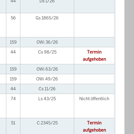
44
Ds 1/26
56
Gs 1865/26
159
OWi 36/26
44
Cs 98/25
Termin
aufgehoben
159
OWi 63/26
159
OWi 49/26
44
Cs 11/26
74
Ls 43/25
Nicht öffentlich
51
C 2345/25
Termin
aufgehoben