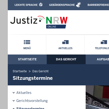
Direkt zum Inhalt
LEICHTE SPRACHE
GEBÄRDENSPRACHE
BARRIEREFREIHE
Leichte Sprache, Gebärdensprachenvideo u
Amtsgericht Duisburg: Sitzungstermine
Schnellnavigation mit Volltext-Suche
MENÜ
AKTUELLES
TELEFONLI
STARTSEITE
DAS GERICHT
AUFGA
Hauptmenü: Hauptnavigation
Startseite
Das Gericht
Sitzungstermine
Aktuelles
Gerichtsvorstellung
Sitzungstermine