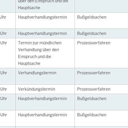
über den Einspruch und die
Hauptsache
Uhr
Hauptverhandlungstermin
Bußgeldsachen
Uhr
Hauptverhandlungstermin
Bußgeldsachen
0
Uhr
Termin zur mündlichen
Prozessverfahren
Verhandlung über den
Einspruch und die
Hauptsache
0
Uhr
Verhandlungstermin
Prozessverfahren
5
Uhr
Verkündungstermin
Prozessverfahren
5
Uhr
Hauptverhandlungstermin
Bußgeldsachen
5
Uhr
Hauptverhandlungstermin
Bußgeldsachen