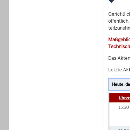
Gerichtli
öffentlich
teilzuneh
Maßgeblic
Technisch
Das Akten
Letzte Akt
Uhrze
15:30