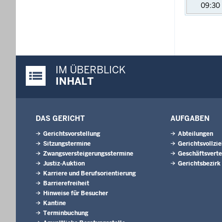
09:30
IM ÜBERBLICK
Justiz-Portal im Überblick:
INHALT
DAS GERICHT
AUFGABEN
Gerichtsvorstellung
Abteilungen
Sitzungstermine
Gerichtsvollzi
Zwangsversteigerungsstermine
Geschäftsverte
Justiz-Auktion
Gerichtsbezirk
Karriere und Berufsorientierung
Barrierefreiheit
Hinweise für Besucher
Kantine
Terminbuchung