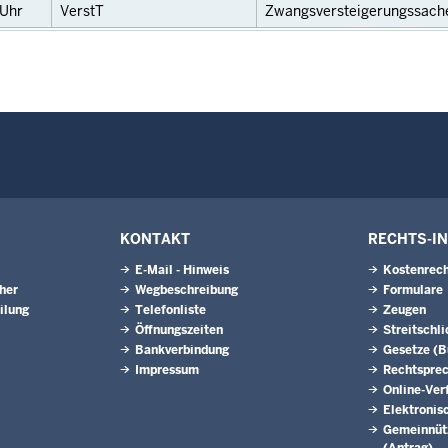
Uhr
VerstT
Zwangsversteigerungssach
KONTAKT
RECHTS-I
E-Mail - Hinweis
Kostenrech
eher
Wegbeschreibung
Formulare
ilung
Telefonliste
Zeugen
Öffnungszeiten
Streitschl
Bankverbindung
Gesetze (
Impressum
Rechtspre
Online-Ver
Elektronis
Gemeinnütz