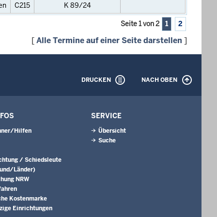
en
C215
K 89/24
Seite 1 von 2
1
2
[
Alle Termine auf einer Seite darstellen
]
DRUCKEN
NACH OBEN
NFOS
SERVICE
ner/Hilfen
Übersicht
Suche
ichtung / Schiedsleute
Bund/Länder)
chung NRW
fahren
che Kostenmarke
ige Einrichtungen