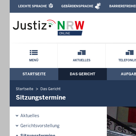
Direkt zum Inhalt
LEICHTE SPRACHE
GEBÄRDENSPRACHE
BARRIEREFREIHE
Leichte Sprache, Gebärdensprachenvideo u
Amtsgericht Duisburg: Sitzungstermine
Schnellnavigation mit Volltext-Suche
MENÜ
AKTUELLES
TELEFONLI
STARTSEITE
DAS GERICHT
AUFGA
Hauptmenü: Hauptnavigation
Startseite
Das Gericht
Sitzungstermine
Aktuelles
Gerichtsvorstellung
Sitzungstermine