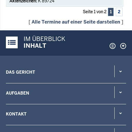
K 89/24
Seite 1 von 2
1
2
[
Alle Termine auf einer Seite darstellen
]
IM ÜBERBLICK
Justiz-Portal im Überblick:
INHALT
DAS GERICHT
AUFGABEN
KONTAKT