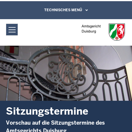
Direkt zum Inhalt
Amtsgericht Duisburg: Sitzungstermine
TECHNISCHES MENÜ
Leichte Sprache, Gebärdensprachenvideo
und Kontaktformular
Sitzungstermine
Vorschau auf die Sitzungstermine des
Amtsgerichts Duisburg