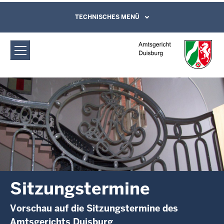
Direkt zum Inhalt
Amtsgericht Duisburg: Sitzungstermine
TECHNISCHES MENÜ
Leichte Sprache, Gebärdensprachenvideo
und Kontaktformular
Sitzungstermine
Vorschau auf die Sitzungstermine des
Amtsgerichts Duisburg