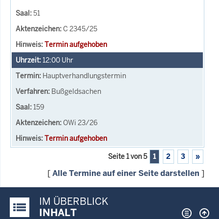
51
C 2345/25
Termin aufgehoben
12:00
Uhr
Hauptverhandlungstermin
Bußgeldsachen
159
OWi 23/26
Termin aufgehoben
Seite 1 von 5
1
2
3
»
[
Alle Termine auf einer Seite darstellen
]
IM ÜBERBLICK
Justiz-Portal im Überblick:
INHALT