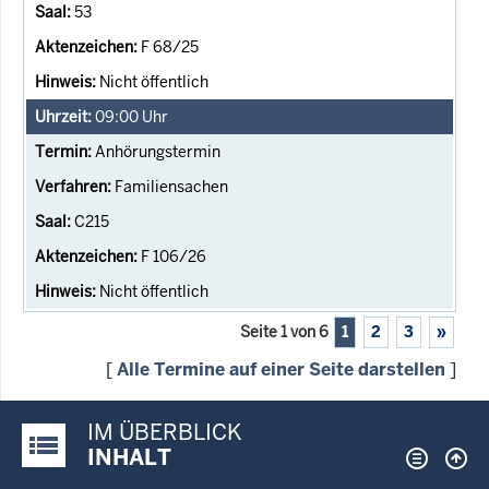
53
F 68/25
Nicht öffentlich
09:00
Uhr
Anhörungstermin
Familiensachen
C215
F 106/26
Nicht öffentlich
Seite 1 von 6
1
2
3
»
[
Alle Termine auf einer Seite darstellen
]
IM ÜBERBLICK
Justiz-Portal im Überblick:
INHALT