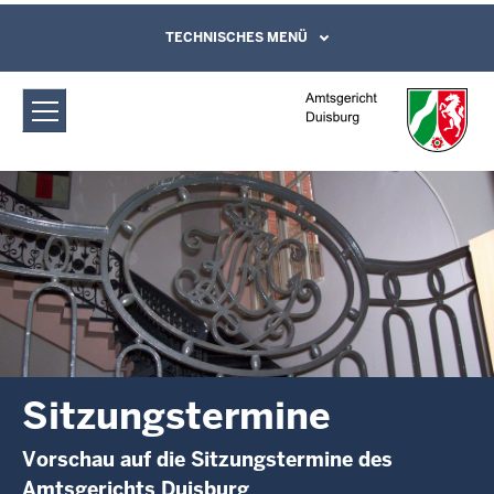
Direkt zum Inhalt
Amtsgericht Duisburg: Sitzungstermine
TECHNISCHES MENÜ
Leichte Sprache, Gebärdensprachenvideo
und Kontaktformular
Sitzungstermine
Vorschau auf die Sitzungstermine des
Amtsgerichts Duisburg