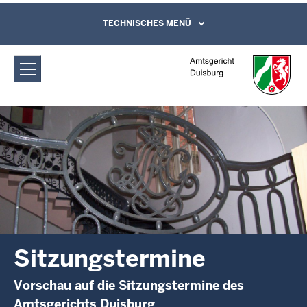
Direkt zum Inhalt
Amtsgericht Duisburg: Sitzungstermine
TECHNISCHES MENÜ
Leichte Sprache, Gebärdensprachenvideo
und Kontaktformular
Sitzungstermine
Vorschau auf die Sitzungstermine des
Amtsgerichts Duisburg