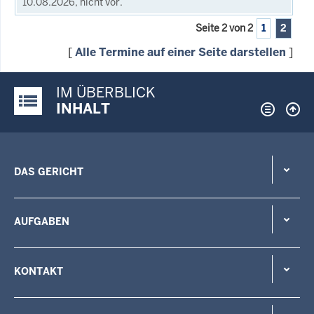
10.08.2026, nicht vor.
Seite 2 von 2
1
2
[
Alle Termine auf einer Seite darstellen
]
IM ÜBERBLICK
Justiz-Portal im Überblick:
INHALT
DAS GERICHT
AUFGABEN
KONTAKT