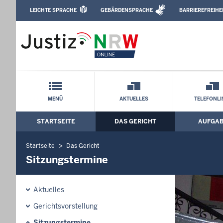
Direkt zum Inhalt
LEICHTE SPRACHE
GEBÄRDENSPRACHE
BARRIEREFREIHE
Leichte Sprache, Gebärdensprachenvideo u
Amtsgericht Duisburg: Sitzungstermine
Schnellnavigation mit Volltext-Suche
MENÜ
AKTUELLES
TELEFONLI
STARTSEITE
DAS GERICHT
AUFGA
Hauptmenü: Hauptnavigation
Startseite
Das Gericht
Sitzungstermine
Aktuelles
Gerichtsvorstellung
Sitzungstermine