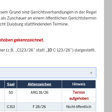
esem Grund sind Gerichtsverhandlungen in der Regel
it als Zuschauer an einem öffentlichen Gerichtstermin
icht Duisburg stattfindenden Termine.
gehoben gekennzeichnet.
 (z.B. „C123/26” statt „
10
C 123/26”) dargestellt.
Saal
Aktenzeichen
Hinweis
50
ARG 18/26
Termin
aufgehoben
C313
F 28/26
Nicht öffentlich