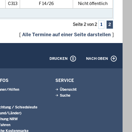
C313
F 14/26
Nicht öffentlich
Seite 2 von 2
1
2
[
Alle Termine auf einer Seite darstellen
]
DRUCKEN
NACH OBEN
NFOS
SERVICE
ner/Hilfen
Übersicht
Suche
ichtung / Schiedsleute
Bund/Länder)
chung NRW
fahren
che Kostenmarke