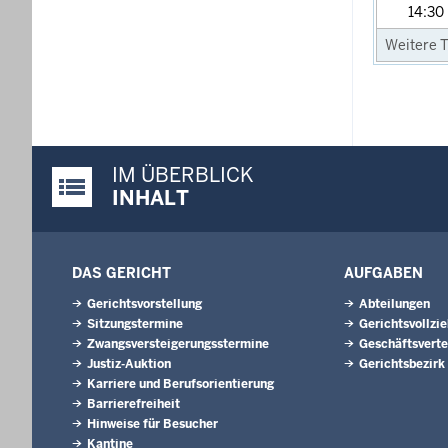
14:30
Weitere T
IM ÜBERBLICK
Justiz-Portal im Überblick:
INHALT
DAS GERICHT
AUFGABEN
Gerichtsvorstellung
Abteilungen
Sitzungstermine
Gerichtsvollzi
Zwangsversteigerungsstermine
Geschäftsverte
Justiz-Auktion
Gerichtsbezirk
Karriere und Berufsorientierung
Barrierefreiheit
Hinweise für Besucher
Kantine