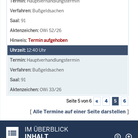
Hauptverhandlungstermin
Bußgeldsachen
91
OWi 52/26
Termin aufgehoben
12:40
Uhr
Hauptverhandlungstermin
Bußgeldsachen
91
OWi 33/26
Seite 5 von 6
«
4
5
6
[
Alle Termine auf einer Seite darstellen
]
IM ÜBERBLICK
Justiz-Portal im Überblick:
INHALT