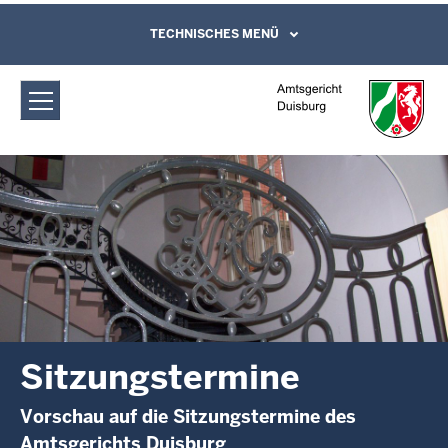
Direkt zum Inhalt
Amtsgericht Duisburg: Sitzungstermine
TECHNISCHES MENÜ
Leichte Sprache, Gebärdensprachenvideo
und Kontaktformular
Sitzungstermine
Vorschau auf die Sitzungstermine des
Amtsgerichts Duisburg