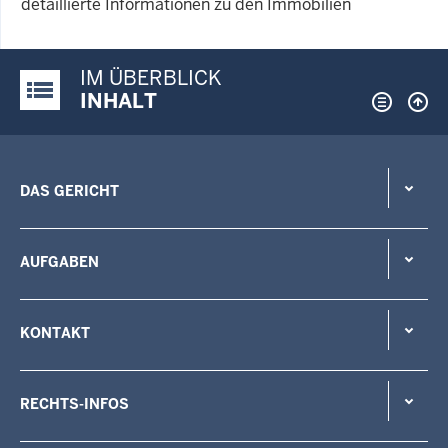
detaillierte Informationen zu den Immobilien
IM ÜBERBLICK
Justiz-Portal im Überblick:
INHALT
DAS GERICHT
AUFGABEN
KONTAKT
RECHTS-INFOS