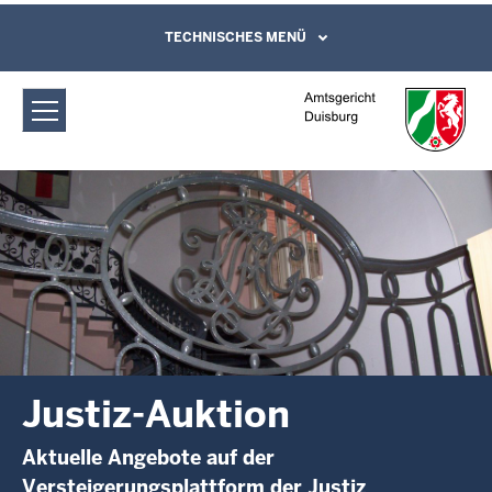
Direkt zum Inhalt
Amtsgericht Duisburg: Justiz-Auktion
TECHNISCHES MENÜ
Leichte Sprache, Gebärdensprachenvideo
und Kontaktformular
Justiz-Auktion
Aktuelle Angebote auf der
Versteigerungsplattform der Justiz