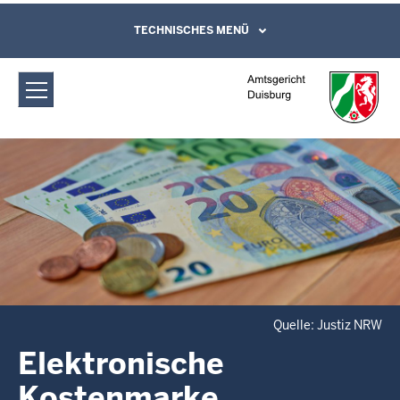
Direkt zum Inhalt
Amtsgericht Duisburg: Elektronische
TECHNISCHES MENÜ
Leichte Sprache, Gebärdensprachenvideo
und Kontaktformular
Kostenmarke
Quelle: Justiz NRW
Elektronische
Kostenmarke