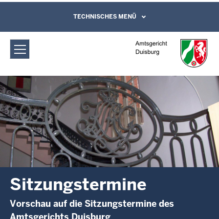
Direkt zum Inhalt
Amtsgericht Duisburg: Sitzungstermine
TECHNISCHES MENÜ
Leichte Sprache, Gebärdensprachenvideo
und Kontaktformular
Sitzungstermine
Vorschau auf die Sitzungstermine des
Amtsgerichts Duisburg