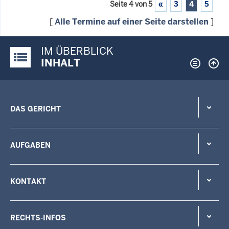
Seite 4 von 5
«
3
4
5
[
Alle Termine auf einer Seite darstellen
]
IM ÜBERBLICK
Justiz-Portal im Überblick:
INHALT
DAS GERICHT
AUFGABEN
KONTAKT
RECHTS-INFOS