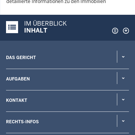
detaillierte Informationen zu den Immobilien
IM ÜBERBLICK
Justiz-Portal im Überblick:
INHALT
DAS GERICHT
AUFGABEN
KONTAKT
RECHTS-INFOS